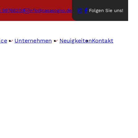
1 99766200
info@casasogno.de
Folgen Sie uns!
ice
Unternehmen
Neuigkeiten
Kontakt
Suchprofil erstellen
Unsere Philosophie
Unser Team
Karriere
Ankaufsprofil