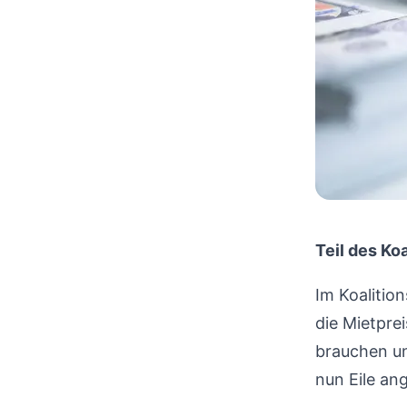
Teil des Ko
Im Koalitio
die Mietpre
brauchen un
nun Eile an