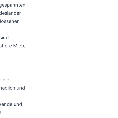
ngespannten
desländer
hlossenen
n
sind
öhere Miete
r die
hädlich und
ewende und
e