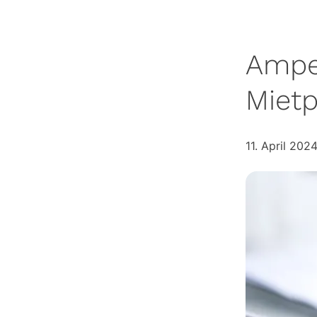
Ampel
Miet
11. April 202