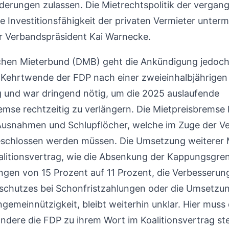
derungen zulassen. Die Mietrechtspolitik der verga
e Investitionsfähigkeit der privaten Vermieter untermi
er Verbandspräsident Kai Warnecke.
hen Mieterbund (DMB) geht die Ankündigung jedoch 
 Kehrtwende der FDP nach einer zweieinhalbjährigen
lig und war dringend nötig, um die 2025 auslaufende
emse rechtzeitig zu verlängern. Die Mietpreisbremse
Ausnahmen und Schlupflöcher, welche im Zuge der V
eschlossen werden müssen. Die Umsetzung weitere
litionsvertrag, wie die Absenkung der Kappungsgren
gen von 15 Prozent auf 11 Prozent, die Verbesserun
chutzes bei Schonfristzahlungen oder die Umsetzun
emeinnützigkeit, bleibt weiterhin unklar. Hier muss
ndere die FDP zu ihrem Wort im Koalitionsvertrag ste