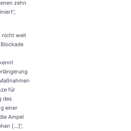
ngenen zehn
niert“,
nicht weit
 Blockade
 kennt
erlängerung
r Maßnahmen
ze für
g des
g einer
 die Ampel
hen […]“,