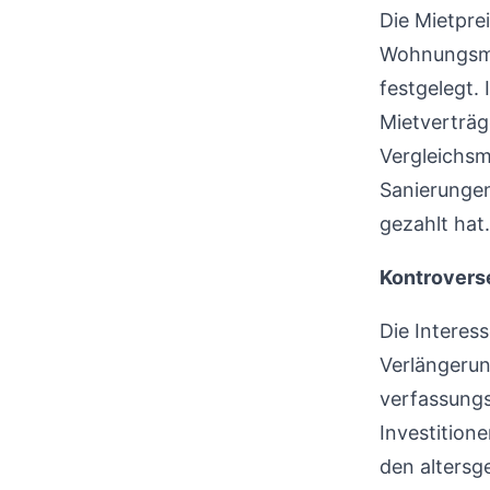
Die Mietpre
Wohnungsmär
festgelegt.
Mietverträg
Vergleichsm
Sanierungen
gezahlt hat.
Kontrovers
Die Interes
Verlängerun
verfassungs
Investition
den alters