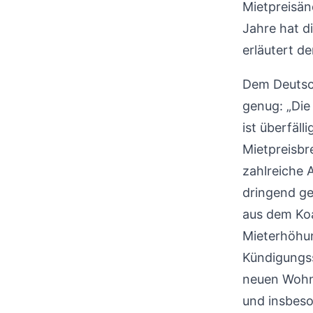
Mietpreisän
Jahre hat di
erläutert d
Dem Deutsc
genug: „Die
ist überfäl
Mietpreisbr
zahlreiche 
dringend g
aus dem Koa
Mieterhöhun
Kündigungss
neuen Wohng
und insbeso